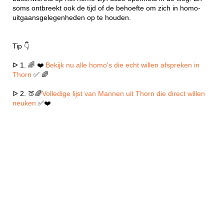
soms ontbreekt ook de tijd of de behoefte om zich in homo-
uitgaansgelegenheden op te houden.
Tip 👇
ᐅ 1. 🌈 ❤️
Bekijk nu alle homo's die echt willen afspreken in
Thorn
✅ 🌈
ᐅ 2. 🍑🌈
Volledige lijst van Mannen uit Thorn die direct willen
neuken
✅❤️