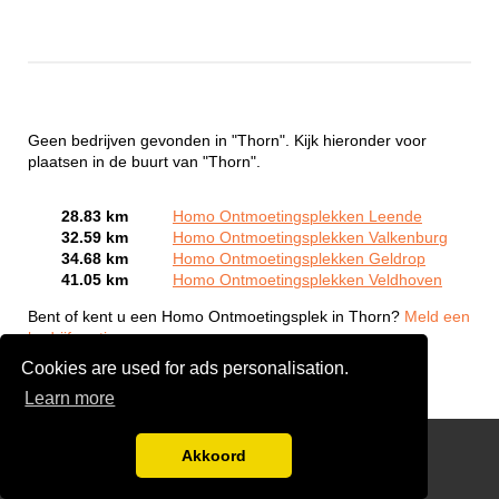
Geen bedrijven gevonden in "Thorn". Kijk hieronder voor
plaatsen in de buurt van "Thorn".
28.83 km
Homo Ontmoetingsplekken Leende
32.59 km
Homo Ontmoetingsplekken Valkenburg
34.68 km
Homo Ontmoetingsplekken Geldrop
41.05 km
Homo Ontmoetingsplekken Veldhoven
Bent of kent u een Homo Ontmoetingsplek in Thorn?
Meld een
bedrijf gratis aan
Cookies are used for ads personalisation.
Learn more
Gay Escort Service
Akkoord
Disclaimer