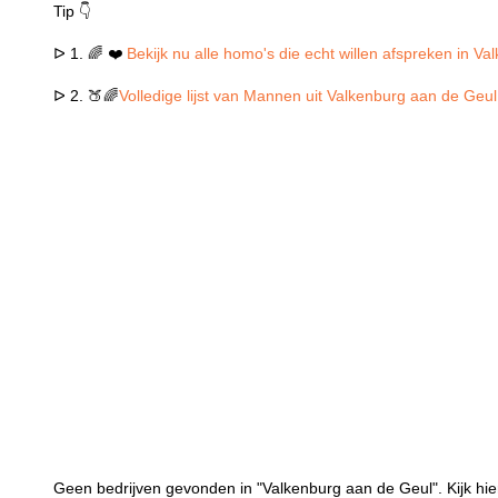
Tip 👇
ᐅ 1. 🌈 ❤️
Bekijk nu alle homo's die echt willen afspreken in V
ᐅ 2. 🍑🌈
Volledige lijst van Mannen uit Valkenburg aan de Geul
Geen bedrijven gevonden in "Valkenburg aan de Geul". Kijk hie