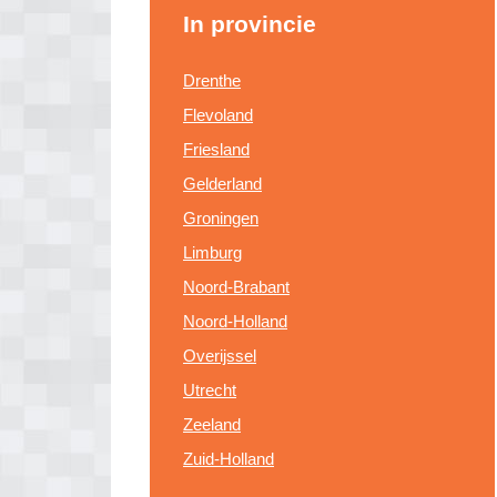
In provincie
Drenthe
Flevoland
Friesland
Gelderland
Groningen
Limburg
Noord-Brabant
Noord-Holland
Overijssel
Utrecht
Zeeland
Zuid-Holland