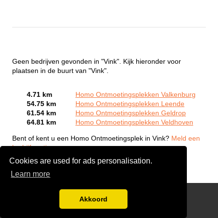
Geen bedrijven gevonden in "Vink". Kijk hieronder voor
plaatsen in de buurt van "Vink".
4.71 km
Homo Ontmoetingsplekken Valkenburg
54.75 km
Homo Ontmoetingsplekken Leende
61.54 km
Homo Ontmoetingsplekken Geldrop
64.81 km
Homo Ontmoetingsplekken Veldhoven
Bent of kent u een Homo Ontmoetingsplek in Vink?
Meld een
bedrijf gratis aan
Cookies are used for ads personalisation.
Learn more
Gay Escort Service
Akkoord
Disclaimer