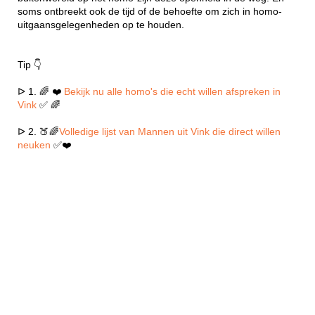
soms ontbreekt ook de tijd of de behoefte om zich in homo-
uitgaansgelegenheden op te houden.
Tip 👇
ᐅ 1. 🌈 ❤️
Bekijk nu alle homo's die echt willen afspreken in
Vink
✅ 🌈
ᐅ 2. 🍑🌈
Volledige lijst van Mannen uit Vink die direct willen
neuken
✅❤️