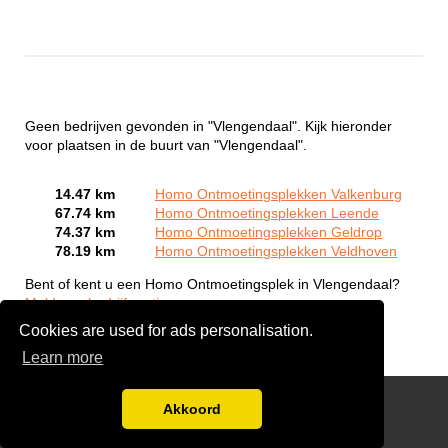
Geen bedrijven gevonden in "Vlengendaal". Kijk hieronder
voor plaatsen in de buurt van "Vlengendaal".
14.47 km
Homo Ontmoetingsplekken Valkenburg
67.74 km
Homo Ontmoetingsplekken Leende
74.37 km
Homo Ontmoetingsplekken Geldrop
78.19 km
Homo Ontmoetingsplekken Veldhoven
Bent of kent u een Homo Ontmoetingsplek in Vlengendaal?
Meld een bedrijf gratis aan
Cookies are used for ads personalisation.
Learn more
Gay Escort Service
Akkoord
Disclaimer