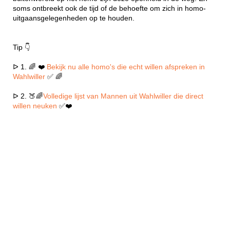
soms ontbreekt ook de tijd of de behoefte om zich in homo-
uitgaansgelegenheden op te houden.
Tip 👇
ᐅ 1. 🌈 ❤️
Bekijk nu alle homo's die echt willen afspreken in
Wahlwiller
✅ 🌈
ᐅ 2. 🍑🌈
Volledige lijst van Mannen uit Wahlwiller die direct
willen neuken
✅❤️