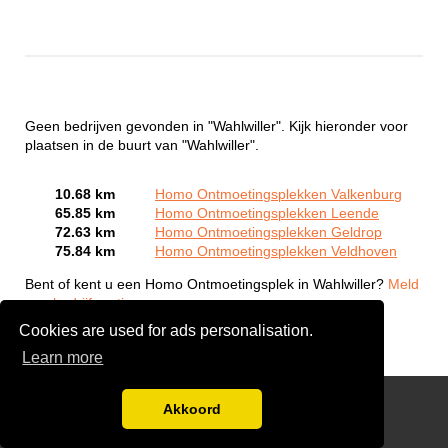
Geen bedrijven gevonden in "Wahlwiller". Kijk hieronder voor
plaatsen in de buurt van "Wahlwiller".
10.68 km
Homo Ontmoetingsplekken Valkenburg
65.85 km
Homo Ontmoetingsplekken Leende
72.63 km
Homo Ontmoetingsplekken Geldrop
75.84 km
Homo Ontmoetingsplekken Veldhoven
Bent of kent u een Homo Ontmoetingsplek in Wahlwiller?
Meld
een bedrijf gratis aan
Cookies are used for ads personalisation.
Learn more
Gay Escort Service
Akkoord
Disclaimer