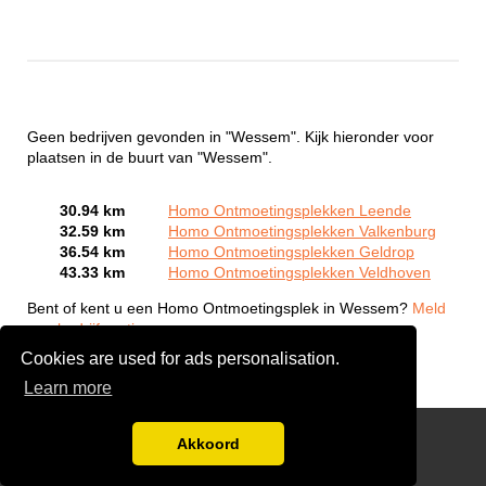
Geen bedrijven gevonden in "Wessem". Kijk hieronder voor
plaatsen in de buurt van "Wessem".
30.94 km
Homo Ontmoetingsplekken Leende
32.59 km
Homo Ontmoetingsplekken Valkenburg
36.54 km
Homo Ontmoetingsplekken Geldrop
43.33 km
Homo Ontmoetingsplekken Veldhoven
Bent of kent u een Homo Ontmoetingsplek in Wessem?
Meld
een bedrijf gratis aan
Cookies are used for ads personalisation.
Learn more
Gay Escort Service
Akkoord
Disclaimer