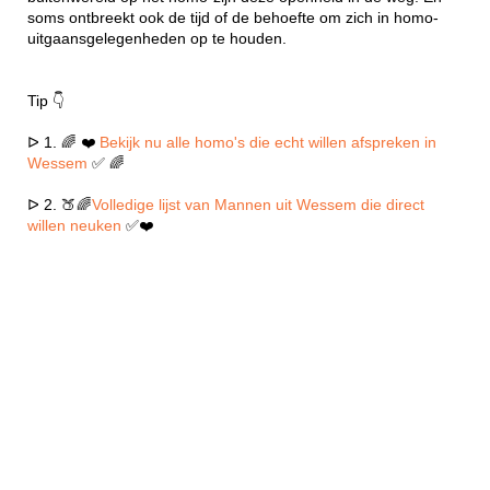
soms ontbreekt ook de tijd of de behoefte om zich in homo-
uitgaansgelegenheden op te houden.
Tip 👇
ᐅ 1. 🌈 ❤️
Bekijk nu alle homo's die echt willen afspreken in
Wessem
✅ 🌈
ᐅ 2. 🍑🌈
Volledige lijst van Mannen uit Wessem die direct
willen neuken
✅❤️