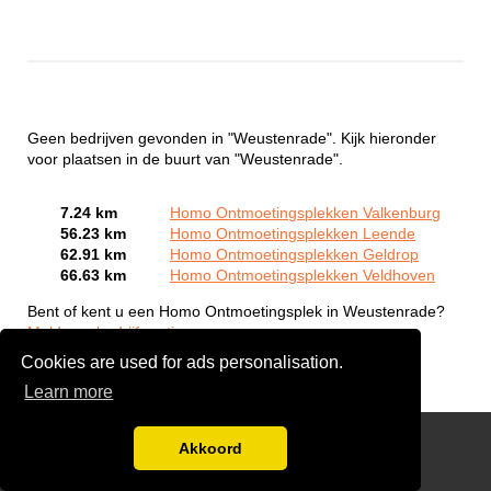
Geen bedrijven gevonden in "Weustenrade". Kijk hieronder
voor plaatsen in de buurt van "Weustenrade".
7.24 km
Homo Ontmoetingsplekken Valkenburg
56.23 km
Homo Ontmoetingsplekken Leende
62.91 km
Homo Ontmoetingsplekken Geldrop
66.63 km
Homo Ontmoetingsplekken Veldhoven
Bent of kent u een Homo Ontmoetingsplek in Weustenrade?
Meld een bedrijf gratis aan
Cookies are used for ads personalisation.
Learn more
Gay Escort Service
Akkoord
Disclaimer