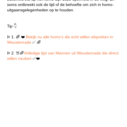
soms ontbreekt ook de tijd of de behoefte om zich in homo-
uitgaansgelegenheden op te houden.
Tip 👇
ᐅ 1. 🌈 ❤️
Bekijk nu alle homo's die echt willen afspreken in
Weustenrade
✅ 🌈
ᐅ 2. 🍑🌈
Volledige lijst van Mannen uit Weustenrade die direct
willen neuken
✅❤️