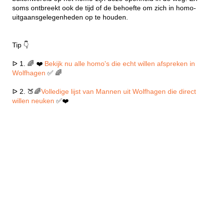
soms ontbreekt ook de tijd of de behoefte om zich in homo-
uitgaansgelegenheden op te houden.
Tip 👇
ᐅ 1. 🌈 ❤️
Bekijk nu alle homo's die echt willen afspreken in
Wolfhagen
✅ 🌈
ᐅ 2. 🍑🌈
Volledige lijst van Mannen uit Wolfhagen die direct
willen neuken
✅❤️