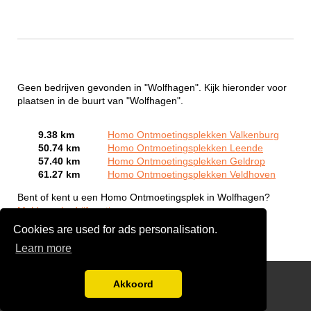
Geen bedrijven gevonden in "Wolfhagen". Kijk hieronder voor
plaatsen in de buurt van "Wolfhagen".
9.38 km
Homo Ontmoetingsplekken Valkenburg
50.74 km
Homo Ontmoetingsplekken Leende
57.40 km
Homo Ontmoetingsplekken Geldrop
61.27 km
Homo Ontmoetingsplekken Veldhoven
Bent of kent u een Homo Ontmoetingsplek in Wolfhagen?
Meld een bedrijf gratis aan
Cookies are used for ads personalisation.
Learn more
Gay Escort Service
Akkoord
Disclaimer