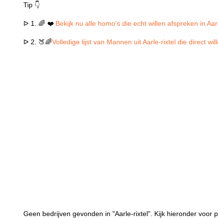
Tip 👇
ᐅ 1. 🌈 ❤️
Bekijk nu alle homo's die echt willen afspreken in Aarl
ᐅ 2. 🍑🌈
Volledige lijst van Mannen uit Aarle-rixtel die direct w
Geen bedrijven gevonden in "Aarle-rixtel". Kijk hieronder voor pl