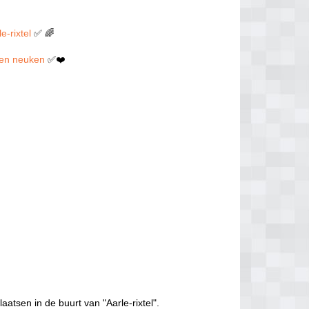
e-rixtel
✅ 🌈
illen neuken
✅❤️
aatsen in de buurt van "Aarle-rixtel".