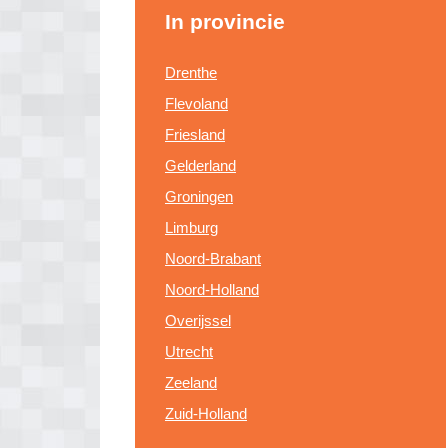
In provincie
Drenthe
Flevoland
Friesland
Gelderland
Groningen
Limburg
Noord-Brabant
Noord-Holland
Overijssel
Utrecht
Zeeland
Zuid-Holland