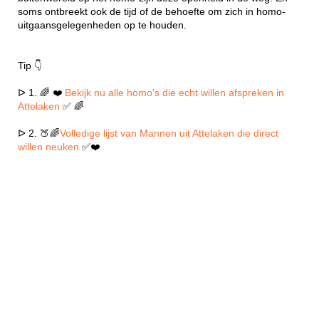
soms ontbreekt ook de tijd of de behoefte om zich in homo-
uitgaansgelegenheden op te houden.
Tip 👇
ᐅ 1. 🌈 ❤️
Bekijk nu alle homo's die echt willen afspreken in
Attelaken
✅ 🌈
ᐅ 2. 🍑🌈
Volledige lijst van Mannen uit Attelaken die direct
willen neuken
✅❤️