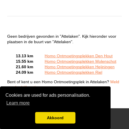
Geen bedrijven gevonden in "Attelaken". Kijk hieronder voor
plaatsen in de buurt van "Attelaken".
13.13 km
Homo Ontmoetingsplekken Den Hout
15.55 km
Homo Ontmoetingsplekken Molenschot
21.60 km
Homo Ontmoetingsplekken Heijningen
24.09 km
Homo Ontmoetingsplekken Riel
Bent of kent u een Homo Ontmoetingsplek in Attelaken?
Meld
een bedrijf gratis aan
Cookies are used for ads personalisation.
Learn more
Gay Escort Service
Akkoord
Disclaimer