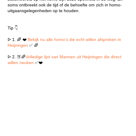
soms ontbreekt ook de tijd of de behoefte om zich in homo-
uitgaansgelegenheden op te houden.
Tip 👇
ᐅ 1. 🌈 ❤️
Bekijk nu alle homo's die echt willen afspreken in
Heijningen
✅ 🌈
ᐅ 2. 🍑🌈
Volledige lijst van Mannen uit Heijningen die direct
willen neuken
✅❤️