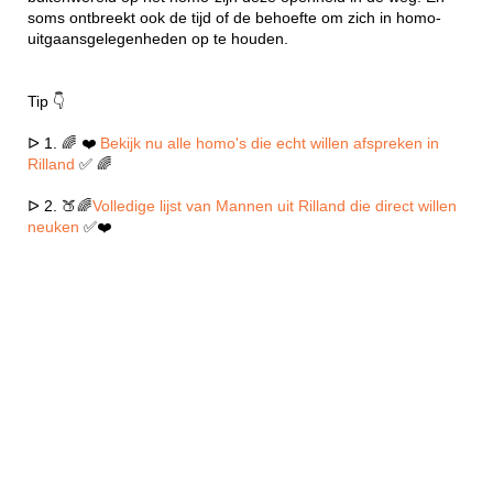
soms ontbreekt ook de tijd of de behoefte om zich in homo-
uitgaansgelegenheden op te houden.
Tip 👇
ᐅ 1. 🌈 ❤️
Bekijk nu alle homo's die echt willen afspreken in
Rilland
✅ 🌈
ᐅ 2. 🍑🌈
Volledige lijst van Mannen uit Rilland die direct willen
neuken
✅❤️