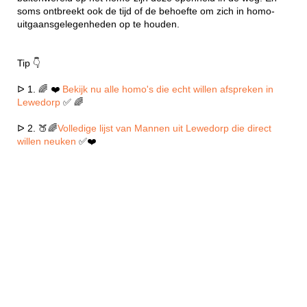
soms ontbreekt ook de tijd of de behoefte om zich in homo-
uitgaansgelegenheden op te houden.
Tip 👇
ᐅ 1. 🌈 ❤️
Bekijk nu alle homo's die echt willen afspreken in
Lewedorp
✅ 🌈
ᐅ 2. 🍑🌈
Volledige lijst van Mannen uit Lewedorp die direct
willen neuken
✅❤️