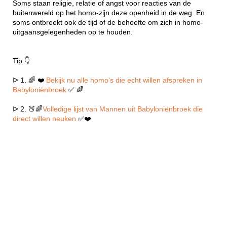
Soms staan religie, relatie of angst voor reacties van de
buitenwereld op het homo-zijn deze openheid in de weg. En
soms ontbreekt ook de tijd of de behoefte om zich in homo-
uitgaansgelegenheden op te houden.
Tip 👇
ᐅ 1. 🌈 ❤️
Bekijk nu alle homo's die echt willen afspreken in
Babyloniënbroek
✅ 🌈
ᐅ 2. 🍑🌈
Volledige lijst van Mannen uit Babyloniënbroek die
direct willen neuken
✅❤️