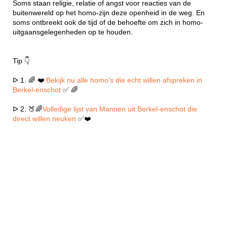
Soms staan religie, relatie of angst voor reacties van de
buitenwereld op het homo-zijn deze openheid in de weg. En
soms ontbreekt ook de tijd of de behoefte om zich in homo-
uitgaansgelegenheden op te houden.
Tip 👇
ᐅ 1. 🌈 ❤️
Bekijk nu alle homo's die echt willen afspreken in
Berkel-enschot
✅ 🌈
ᐅ 2. 🍑🌈
Volledige lijst van Mannen uit Berkel-enschot die
direct willen neuken
✅❤️