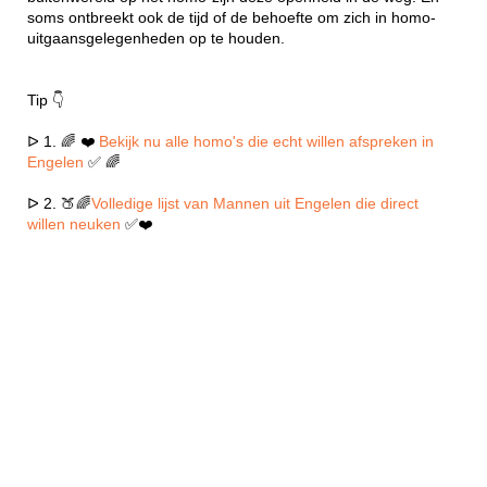
soms ontbreekt ook de tijd of de behoefte om zich in homo-
uitgaansgelegenheden op te houden.
Tip 👇
ᐅ 1. 🌈 ❤️
Bekijk nu alle homo's die echt willen afspreken in
Engelen
✅ 🌈
ᐅ 2. 🍑🌈
Volledige lijst van Mannen uit Engelen die direct
willen neuken
✅❤️