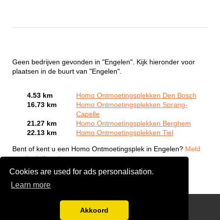
Geen bedrijven gevonden in "Engelen". Kijk hieronder voor
plaatsen in de buurt van "Engelen".
4.53 km
Homo Ontmoetingsplekken Den Bosch
16.73 km
Homo Ontmoetingsplekken Sprang-
Capelle
21.27 km
Homo Ontmoetingsplekken Berghem
22.13 km
Homo Ontmoetingsplekken Tiel
Bent of kent u een Homo Ontmoetingsplek in Engelen?
Meld
een bedrijf gratis aan
Cookies are used for ads personalisation.
Learn more
Gay Escort Service
Akkoord