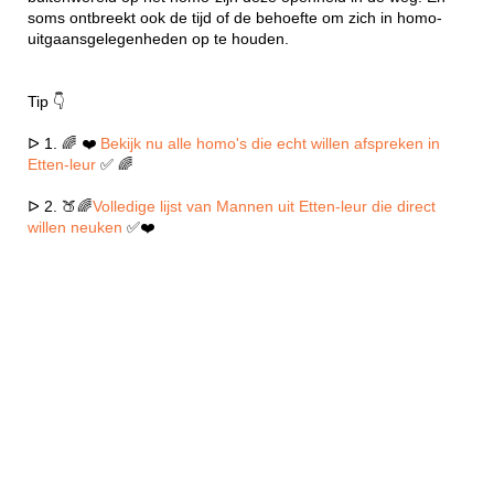
soms ontbreekt ook de tijd of de behoefte om zich in homo-
uitgaansgelegenheden op te houden.
Tip 👇
ᐅ 1. 🌈 ❤️
Bekijk nu alle homo's die echt willen afspreken in
Etten-leur
✅ 🌈
ᐅ 2. 🍑🌈
Volledige lijst van Mannen uit Etten-leur die direct
willen neuken
✅❤️