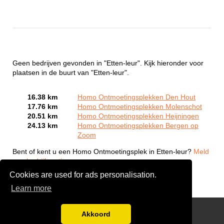
Geen bedrijven gevonden in "Etten-leur". Kijk hieronder voor
plaatsen in de buurt van "Etten-leur".
16.38 km
Homo Ontmoetingsplekken Den Hout
17.76 km
Homo Ontmoetingsplekken Molenschot
20.51 km
Homo Ontmoetingsplekken Heijningen
24.13 km
Homo Ontmoetingsplekken Bergen op
Zoom
Bent of kent u een Homo Ontmoetingsplek in Etten-leur?
Meld
een bedrijf gratis aan
Cookies are used for ads personalisation.
Learn more
Gay Escort Service
Akkoord