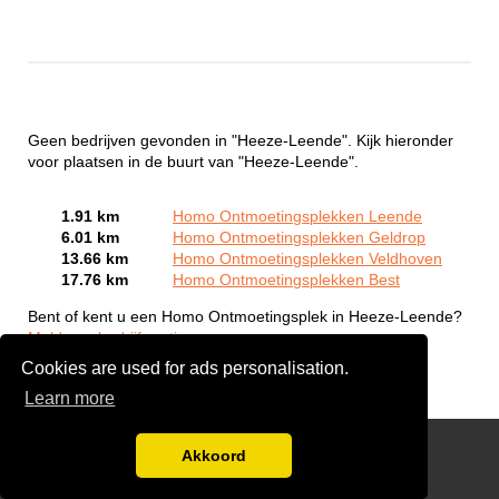
Geen bedrijven gevonden in "Heeze-Leende". Kijk hieronder
voor plaatsen in de buurt van "Heeze-Leende".
1.91 km
Homo Ontmoetingsplekken Leende
6.01 km
Homo Ontmoetingsplekken Geldrop
13.66 km
Homo Ontmoetingsplekken Veldhoven
17.76 km
Homo Ontmoetingsplekken Best
Bent of kent u een Homo Ontmoetingsplek in Heeze-Leende?
Meld een bedrijf gratis aan
Cookies are used for ads personalisation.
Learn more
Gay Escort Service
Akkoord
Disclaimer