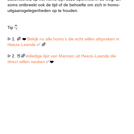
soms ontbreekt ook de tijd of de behoefte om zich in homo-
uitgaansgelegenheden op te houden.
Tip 👇
ᐅ 1. 🌈 ❤️
Bekijk nu alle homo's die echt willen afspreken in
Heeze-Leende
✅ 🌈
ᐅ 2. 🍑🌈
Volledige lijst van Mannen uit Heeze-Leende die
direct willen neuken
✅❤️