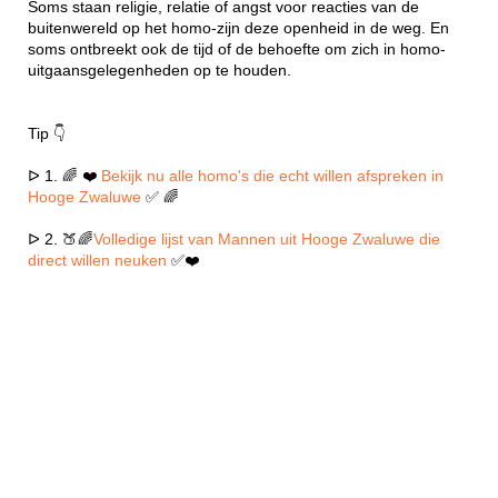
Soms staan religie, relatie of angst voor reacties van de
buitenwereld op het homo-zijn deze openheid in de weg. En
soms ontbreekt ook de tijd of de behoefte om zich in homo-
uitgaansgelegenheden op te houden.
Tip 👇
ᐅ 1. 🌈 ❤️
Bekijk nu alle homo's die echt willen afspreken in
Hooge Zwaluwe
✅ 🌈
ᐅ 2. 🍑🌈
Volledige lijst van Mannen uit Hooge Zwaluwe die
direct willen neuken
✅❤️