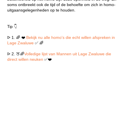
soms ontbreekt ook de tijd of de behoefte om zich in homo-
uitgaansgelegenheden op te houden.
Tip 👇
ᐅ 1. 🌈 ❤️
Bekijk nu alle homo's die echt willen afspreken in
Lage Zwaluwe
✅ 🌈
ᐅ 2. 🍑🌈
Volledige lijst van Mannen uit Lage Zwaluwe die
direct willen neuken
✅❤️