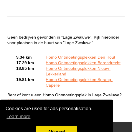
Geen bedrijven gevonden in "Lage Zwaluwe". Kijk hieronder
voor plaatsen in de buurt van "Lage Zwaluwe".
9.34 km
Homo Ontmoetingsplekken Den Hout
17.29 km
Homo Ontmoetingsplekken Barendrecht
18.85 km
Homo Ontmoetingsplekken Nieuw-
Lekkerland
19.81 km
Homo Ontmoetingsplekken Sprang-
Capelle
Bent of kent u een Homo Ontmoetingsplek in Lage Zwaluwe?
Meld een bedrijf gratis aan
Cookies are used for ads personalisation.
Learn more
Gay Escort Service
Akkoord