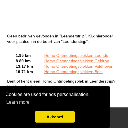
Geen bedrijven gevonden in "Leenderstrijp". Kijk hieronder
voor plaatsen in de buurt van "Leenderstrijp".
1.95 km
Homo Ontmoetingsplekken Leende
8.89 km
Homo Ontmoetingsplekken Geldrop
13.17 km
Homo Ontmoetingsplekken Veldhoven
19.71 km
Homo Ontmoetingsplekken Best
Bent of kent u een Homo Ontmoetingsplek in Leenderstrijp?
Meld een bedrijf gratis aan
Cookies are used for ads personalisation.
Learn more
Gay Escort Service
Akkoord
Disclaimer