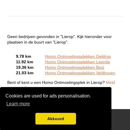
Geen bedrijven gevonden in "Lierop". Kijk hieronder voor
plaatsen in de buurt van "Lierop".
9.78 km
Homo Ontmoetingsplekken Geldrop
11.92 km
Homo Ontmoetingsplekken Leende
19.36 km
Homo Ontmoetingsplekken Best
21.03 km
Homo Ontmoetingsplekken Veldhoven
Bent of kent u een Homo Ontmoetingsplek in Lierop?
Meld
een bedrijf gratis aan
Cookies are used for ads personalisation.
Learn more
Gay Escort Service
Akkoord
Disclaimer