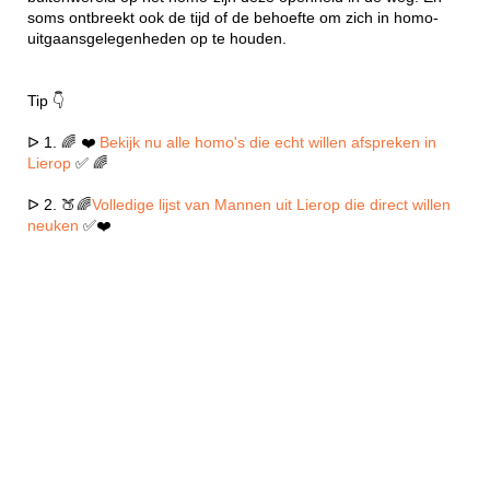
soms ontbreekt ook de tijd of de behoefte om zich in homo-
uitgaansgelegenheden op te houden.
Tip 👇
ᐅ 1. 🌈 ❤️
Bekijk nu alle homo's die echt willen afspreken in
Lierop
✅ 🌈
ᐅ 2. 🍑🌈
Volledige lijst van Mannen uit Lierop die direct willen
neuken
✅❤️