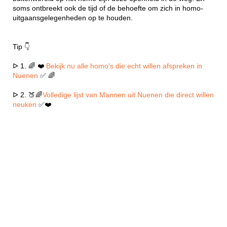
soms ontbreekt ook de tijd of de behoefte om zich in homo-
uitgaansgelegenheden op te houden.
Tip 👇
ᐅ 1. 🌈 ❤️
Bekijk nu alle homo's die echt willen afspreken in
Nuenen
✅ 🌈
ᐅ 2. 🍑🌈
Volledige lijst van Mannen uit Nuenen die direct willen
neuken
✅❤️