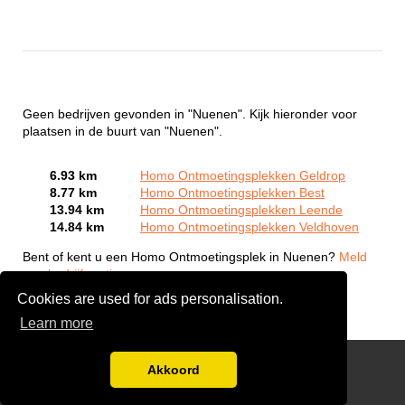
Geen bedrijven gevonden in "Nuenen". Kijk hieronder voor
plaatsen in de buurt van "Nuenen".
6.93 km
Homo Ontmoetingsplekken Geldrop
8.77 km
Homo Ontmoetingsplekken Best
13.94 km
Homo Ontmoetingsplekken Leende
14.84 km
Homo Ontmoetingsplekken Veldhoven
Bent of kent u een Homo Ontmoetingsplek in Nuenen?
Meld
een bedrijf gratis aan
Cookies are used for ads personalisation.
Learn more
Gay Escort Service
Akkoord
Disclaimer