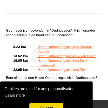
Geen bedrijven gevonden in "Oudheusden". Kijk hieronder
voor plaatsen in de buurt van "Oudheusden".
8.23 km
Homo Ontmoetingsplekken Sprang-
Capelle
13.52 km
Homo Ontmoetingsplekken Den Bosch
16.05 km
Homo Ontmoetingsplekken Spijk
(Lingewaal)
22.95 km
Homo Ontmoetingsplekken Riel
Bent of kent u een Homo Ontmoetingsplek in Oudheusden?
Meld een bedrijf gratis aan
Cookies are used for ads personalisation.
Learn more
Gay Escort Service
Akkoord