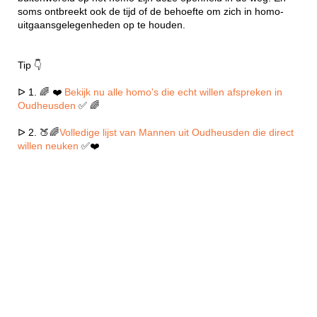
soms ontbreekt ook de tijd of de behoefte om zich in homo-
uitgaansgelegenheden op te houden.
Tip 👇
ᐅ 1. 🌈 ❤️
Bekijk nu alle homo's die echt willen afspreken in
Oudheusden
✅ 🌈
ᐅ 2. 🍑🌈
Volledige lijst van Mannen uit Oudheusden die direct
willen neuken
✅❤️