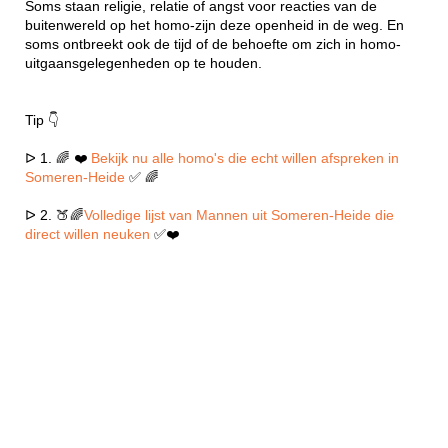
Soms staan religie, relatie of angst voor reacties van de
buitenwereld op het homo-zijn deze openheid in de weg. En
soms ontbreekt ook de tijd of de behoefte om zich in homo-
uitgaansgelegenheden op te houden.
Tip 👇
ᐅ 1. 🌈 ❤️
Bekijk nu alle homo's die echt willen afspreken in
Someren-Heide
✅ 🌈
ᐅ 2. 🍑🌈
Volledige lijst van Mannen uit Someren-Heide die
direct willen neuken
✅❤️