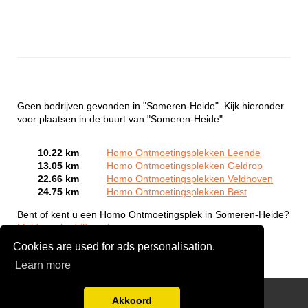
Geen bedrijven gevonden in "Someren-Heide". Kijk hieronder
voor plaatsen in de buurt van "Someren-Heide".
10.22 km
Homo Ontmoetingsplekken Leende
13.05 km
Homo Ontmoetingsplekken Geldrop
22.66 km
Homo Ontmoetingsplekken Veldhoven
24.75 km
Homo Ontmoetingsplekken Best
Bent of kent u een Homo Ontmoetingsplek in Someren-Heide?
Meld een bedrijf gratis aan
Cookies are used for ads personalisation.
Learn more
Gay Escort Service
Akkoord