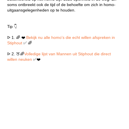
soms ontbreekt ook de tijd of de behoefte om zich in homo-
uitgaansgelegenheden op te houden.
Tip 👇
ᐅ 1. 🌈 ❤️
Bekijk nu alle homo's die echt willen afspreken in
Stiphout
✅ 🌈
ᐅ 2. 🍑🌈
Volledige lijst van Mannen uit Stiphout die direct
willen neuken
✅❤️