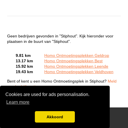
Geen bedrijven gevonden in "Stiphout". Kijk hieronder voor
plaatsen in de buurt van "Stiphout".
9.81 km
Homo Ontmoetingsplekken Geldrop
13.17 km
Homo Ontmoetingsplekken Best
15.92 km
Homo Ontmoetingsplekken Leende
19.43 km
Homo Ontmoetingsplekken Veldhoven
Bent of kent u een Homo Ontmoetingsplek in Stiphout?
Meld
een bedrijf gratis aan
Cookies are used for ads personalisation.
Learn more
Gay Escort Service
Akkoord
Disclaimer