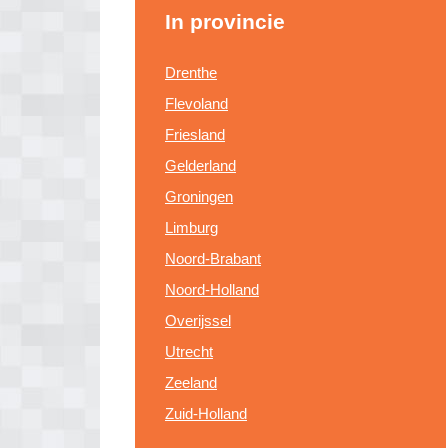
In provincie
Drenthe
Flevoland
Friesland
Gelderland
Groningen
Limburg
Noord-Brabant
Noord-Holland
Overijssel
Utrecht
Zeeland
Zuid-Holland