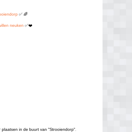
rooiendorp
✅ 🌈
 willen neuken
✅❤️
 plaatsen in de buurt van "Strooiendorp".