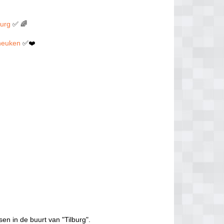
burg
✅ 🌈
n neuken
✅❤️
sen in de buurt van "Tilburg".