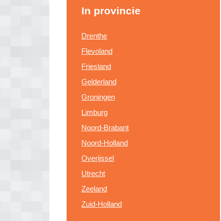
In provincie
Drenthe
Flevoland
Friesland
Gelderland
Groningen
Limburg
Noord-Brabant
Noord-Holland
Overijssel
Utrecht
Zeeland
Zuid-Holland