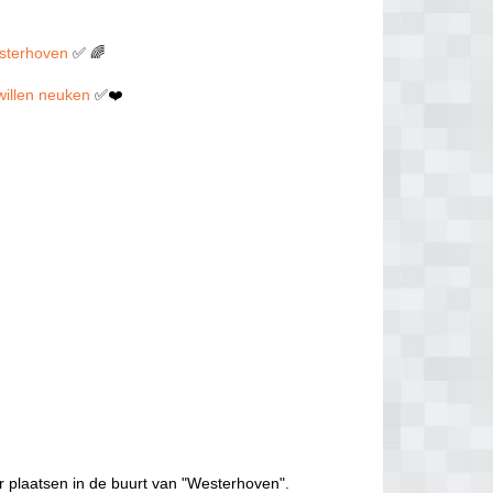
esterhoven
✅ 🌈
 willen neuken
✅❤️
r plaatsen in de buurt van "Westerhoven".