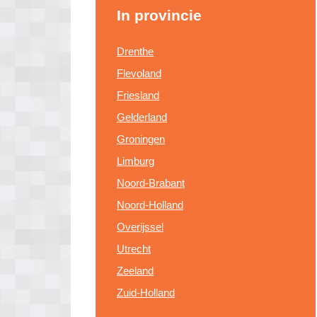
In provincie
Drenthe
Flevoland
Friesland
Gelderland
Groningen
Limburg
Noord-Brabant
Noord-Holland
Overijssel
Utrecht
Zeeland
Zuid-Holland