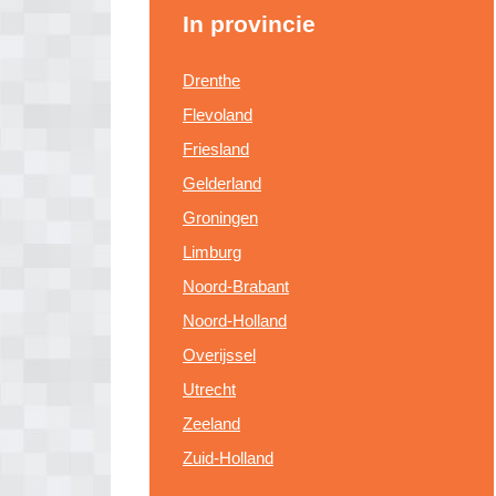
In provincie
Drenthe
Flevoland
Friesland
Gelderland
Groningen
Limburg
Noord-Brabant
Noord-Holland
Overijssel
Utrecht
Zeeland
Zuid-Holland