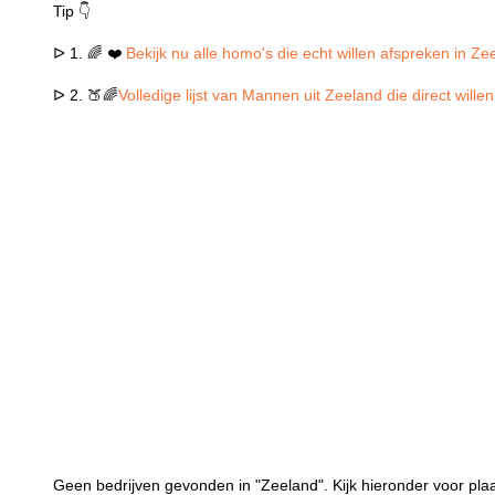
Tip 👇
ᐅ 1. 🌈 ❤️
Bekijk nu alle homo's die echt willen afspreken in Ze
ᐅ 2. 🍑🌈
Volledige lijst van Mannen uit Zeeland die direct will
Geen bedrijven gevonden in "Zeeland". Kijk hieronder voor plaa