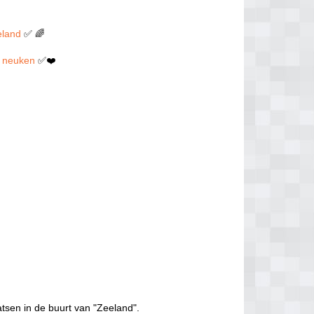
eland
✅ 🌈
en neuken
✅❤️
tsen in de buurt van "Zeeland".