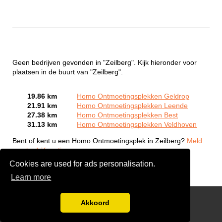
Geen bedrijven gevonden in "Zeilberg". Kijk hieronder voor
plaatsen in de buurt van "Zeilberg".
19.86 km
Homo Ontmoetingsplekken Geldrop
21.91 km
Homo Ontmoetingsplekken Leende
27.38 km
Homo Ontmoetingsplekken Best
31.13 km
Homo Ontmoetingsplekken Veldhoven
Bent of kent u een Homo Ontmoetingsplek in Zeilberg?
Meld
een bedrijf gratis aan
Cookies are used for ads personalisation.
Learn more
Gay Escort Service
Akkoord
Disclaimer