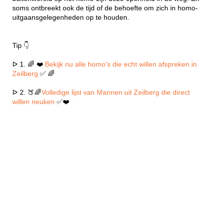
soms ontbreekt ook de tijd of de behoefte om zich in homo-
uitgaansgelegenheden op te houden.
Tip 👇
ᐅ 1. 🌈 ❤️
Bekijk nu alle homo's die echt willen afspreken in
Zeilberg
✅ 🌈
ᐅ 2. 🍑🌈
Volledige lijst van Mannen uit Zeilberg die direct
willen neuken
✅❤️