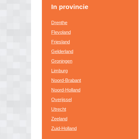
In provincie
Drenthe
Flevoland
Friesland
Gelderland
Groningen
Limburg
Noord-Brabant
Noord-Holland
Overijssel
Utrecht
Zeeland
Zuid-Holland