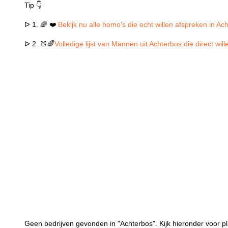
Tip 👇
ᐅ 1. 🌈 ❤️
Bekijk nu alle homo's die echt willen afspreken in Ac
ᐅ 2. 🍑🌈
Volledige lijst van Mannen uit Achterbos die direct wi
Geen bedrijven gevonden in "Achterbos". Kijk hieronder voor pl