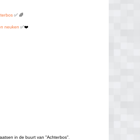
hterbos
✅ 🌈
llen neuken
✅❤️
aatsen in de buurt van "Achterbos".