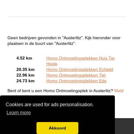
Geen bedrijven gevonden in "Austerlitz". Kijk hieronder voor
plaatsen in de buurt van "Austerlitz".
4.52 km
Homo Ontmoetingsplekken Huis Ter
Heide
20.35 km
Homo Ontmoetingsplekken Echteld
22.96 km
Homo Ontmoetingsplekken Tiel
24.73 km
Homo Ontmoetingsplekken Ede
Bent of kent u een Homo Ontmoetingsplek in Austerlitz?
Meld
een bedrijf gratis aan
Cookies are used for ads personalisation.
Learn more
Gay Escort Service
Akkoord