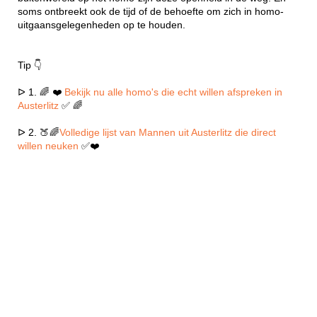
soms ontbreekt ook de tijd of de behoefte om zich in homo-
uitgaansgelegenheden op te houden.
Tip 👇
ᐅ 1. 🌈 ❤️
Bekijk nu alle homo's die echt willen afspreken in
Austerlitz
✅ 🌈
ᐅ 2. 🍑🌈
Volledige lijst van Mannen uit Austerlitz die direct
willen neuken
✅❤️