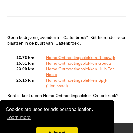
Geen bedrijven gevonden in "Cattenbroek". Kijk hieronder voor
plaatsen in de buurt van "Cattenbroek".
13.76 km
Homo Ontmoetingsplekken Reeuwijk
15.51 km
Homo Ontmoetingsplekken Gouda
23.99 km
Homo Ontmoetingsplekken Huis Ter
Heide
25.15 km
Homo Ontmoetingsplekken Spijk
(Lingewaal)
Bent of kent u een Homo Ontmoetingsplek in Cattenbroek?
Meld een bedrijf gratis aan
Cookies are used for ads personalisation.
Learn more
Gay Escort Service
Akkoord