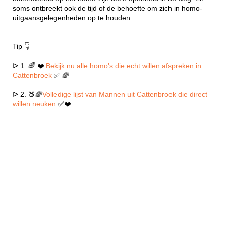
soms ontbreekt ook de tijd of de behoefte om zich in homo-
uitgaansgelegenheden op te houden.
Tip 👇
ᐅ 1. 🌈 ❤️
Bekijk nu alle homo's die echt willen afspreken in
Cattenbroek
✅ 🌈
ᐅ 2. 🍑🌈
Volledige lijst van Mannen uit Cattenbroek die direct
willen neuken
✅❤️