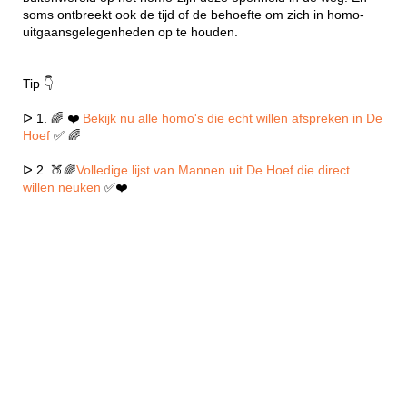
soms ontbreekt ook de tijd of de behoefte om zich in homo-
uitgaansgelegenheden op te houden.
Tip 👇
ᐅ 1. 🌈 ❤️
Bekijk nu alle homo's die echt willen afspreken in De
Hoef
✅ 🌈
ᐅ 2. 🍑🌈
Volledige lijst van Mannen uit De Hoef die direct
willen neuken
✅❤️