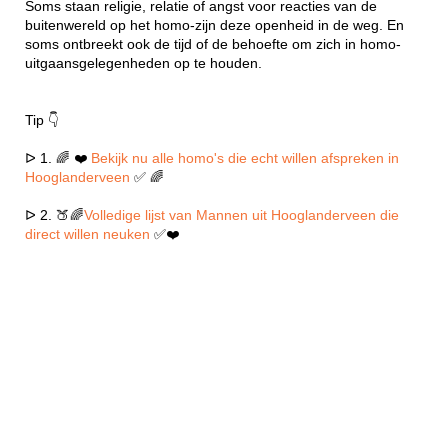
Soms staan religie, relatie of angst voor reacties van de
buitenwereld op het homo-zijn deze openheid in de weg. En
soms ontbreekt ook de tijd of de behoefte om zich in homo-
uitgaansgelegenheden op te houden.
Tip 👇
ᐅ 1. 🌈 ❤️
Bekijk nu alle homo's die echt willen afspreken in
Hooglanderveen
✅ 🌈
ᐅ 2. 🍑🌈
Volledige lijst van Mannen uit Hooglanderveen die
direct willen neuken
✅❤️