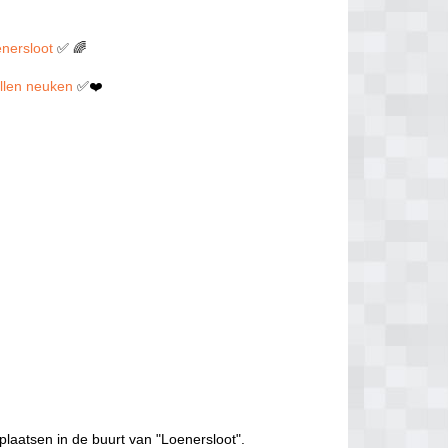
enersloot
✅ 🌈
willen neuken
✅❤️
plaatsen in de buurt van "Loenersloot".