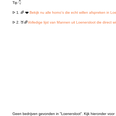
Tip 👇
ᐅ 1. 🌈 ❤️
Bekijk nu alle homo's die echt willen afspreken in Lo
ᐅ 2. 🍑🌈
Volledige lijst van Mannen uit Loenersloot die direct 
Geen bedrijven gevonden in "Loenersloot". Kijk hieronder voor 