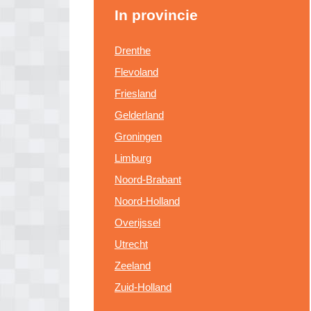
In provincie
Drenthe
Flevoland
Friesland
Gelderland
Groningen
Limburg
Noord-Brabant
Noord-Holland
Overijssel
Utrecht
Zeeland
Zuid-Holland