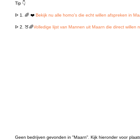
Tip 👇
ᐅ 1. 🌈 ❤️
Bekijk nu alle homo's die echt willen afspreken in M
ᐅ 2. 🍑🌈
Volledige lijst van Mannen uit Maarn die direct willen
Geen bedrijven gevonden in "Maarn". Kijk hieronder voor plaat