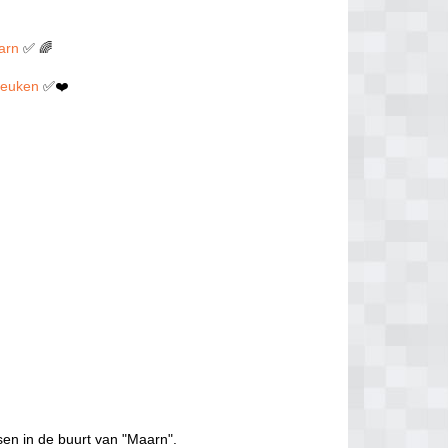
aarn
✅ 🌈
 neuken
✅❤️
sen in de buurt van "Maarn".