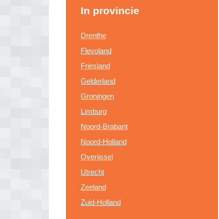
In provincie
Drenthe
Flevoland
Friesland
Gelderland
Groningen
Limburg
Noord-Brabant
Noord-Holland
Overijssel
Utrecht
Zeeland
Zuid-Holland