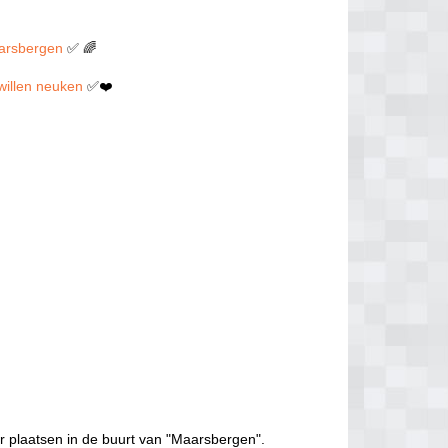
aarsbergen
✅ 🌈
 willen neuken
✅❤️
r plaatsen in de buurt van "Maarsbergen".