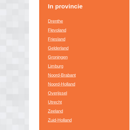
In provincie
Drenthe
Flevoland
Friesland
Gelderland
Groningen
Limburg
Noord-Brabant
Noord-Holland
Overijssel
Utrecht
Zeeland
Zuid-Holland