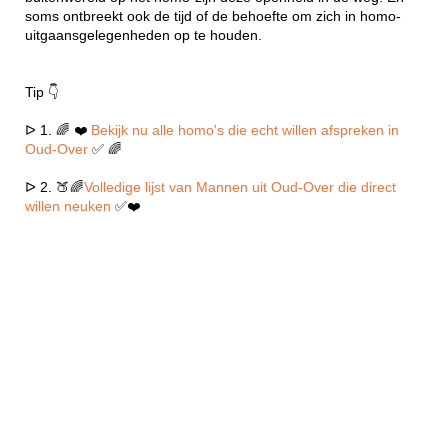
soms ontbreekt ook de tijd of de behoefte om zich in homo-
uitgaansgelegenheden op te houden.
Tip 👇
ᐅ 1. 🌈 ❤️
Bekijk nu alle homo's die echt willen afspreken in
Oud-Over
✅ 🌈
ᐅ 2. 🍑🌈
Volledige lijst van Mannen uit Oud-Over die direct
willen neuken
✅❤️