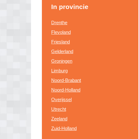
In provincie
Drenthe
Flevoland
Friesland
Gelderland
Groningen
Limburg
Noord-Brabant
Noord-Holland
Overijssel
Utrecht
Zeeland
Zuid-Holland