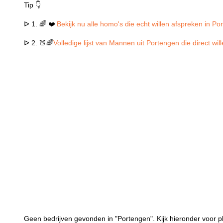
Tip 👇
ᐅ 1. 🌈 ❤️
Bekijk nu alle homo's die echt willen afspreken in P
ᐅ 2. 🍑🌈
Volledige lijst van Mannen uit Portengen die direct wi
Geen bedrijven gevonden in "Portengen". Kijk hieronder voor p