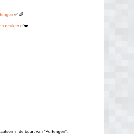
ortengen
✅ 🌈
llen neuken
✅❤️
laatsen in de buurt van "Portengen".