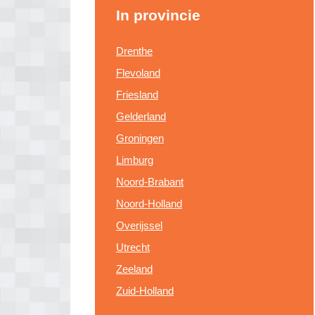
In provincie
Drenthe
Flevoland
Friesland
Gelderland
Groningen
Limburg
Noord-Brabant
Noord-Holland
Overijssel
Utrecht
Zeeland
Zuid-Holland