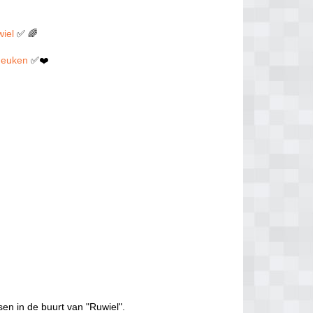
wiel
✅ 🌈
n neuken
✅❤️
sen in de buurt van "Ruwiel".