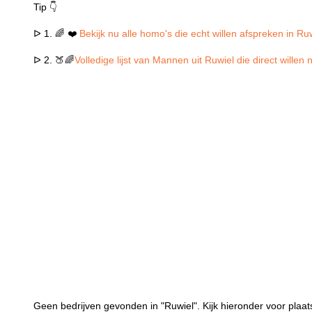
Tip 👇
ᐅ 1. 🌈 ❤️
Bekijk nu alle homo's die echt willen afspreken in Ru
ᐅ 2. 🍑🌈
Volledige lijst van Mannen uit Ruwiel die direct wille
Geen bedrijven gevonden in "Ruwiel". Kijk hieronder voor plaat