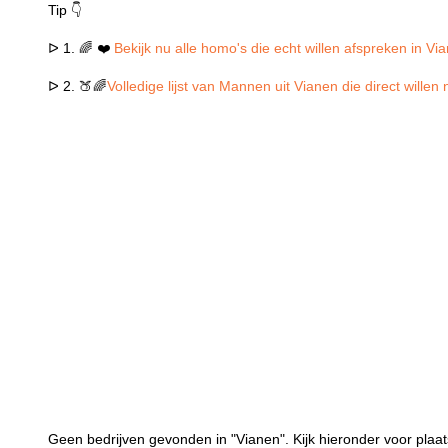
Tip 👇
ᐅ 1. 🌈 ❤️
Bekijk nu alle homo's die echt willen afspreken in Vi
ᐅ 2. 🍑🌈
Volledige lijst van Mannen uit Vianen die direct wille
Geen bedrijven gevonden in "Vianen". Kijk hieronder voor plaat