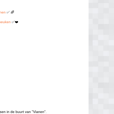
anen
✅ 🌈
n neuken
✅❤️
sen in de buurt van "Vianen".