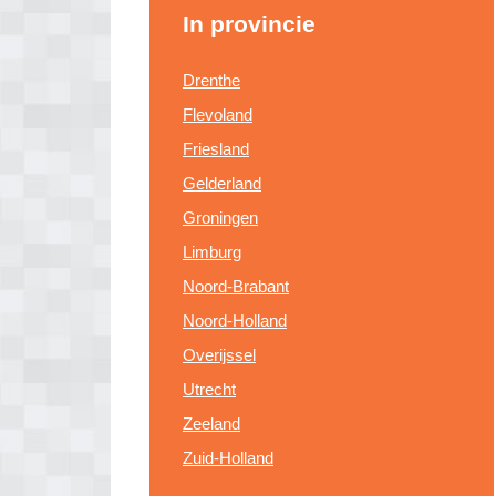
In provincie
Drenthe
Flevoland
Friesland
Gelderland
Groningen
Limburg
Noord-Brabant
Noord-Holland
Overijssel
Utrecht
Zeeland
Zuid-Holland