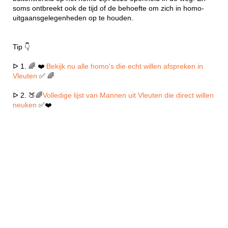
soms ontbreekt ook de tijd of de behoefte om zich in homo-
uitgaansgelegenheden op te houden.
Tip 👇
ᐅ 1. 🌈 ❤️
Bekijk nu alle homo's die echt willen afspreken in
Vleuten
✅ 🌈
ᐅ 2. 🍑🌈
Volledige lijst van Mannen uit Vleuten die direct willen
neuken
✅❤️