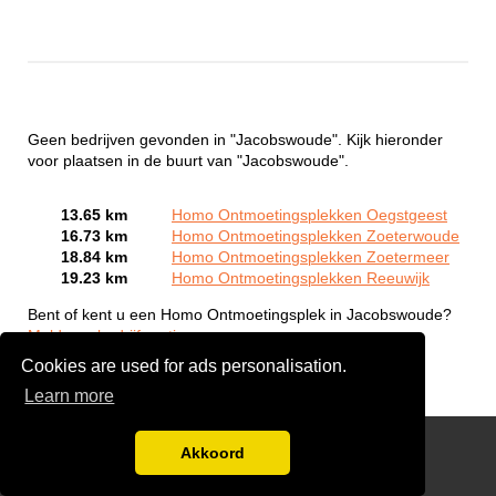
Geen bedrijven gevonden in "Jacobswoude". Kijk hieronder
voor plaatsen in de buurt van "Jacobswoude".
13.65 km
Homo Ontmoetingsplekken Oegstgeest
16.73 km
Homo Ontmoetingsplekken Zoeterwoude
18.84 km
Homo Ontmoetingsplekken Zoetermeer
19.23 km
Homo Ontmoetingsplekken Reeuwijk
Bent of kent u een Homo Ontmoetingsplek in Jacobswoude?
Meld een bedrijf gratis aan
Cookies are used for ads personalisation.
Learn more
Gay Escort Service
Akkoord
Disclaimer