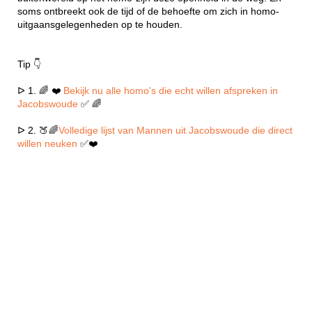
soms ontbreekt ook de tijd of de behoefte om zich in homo-
uitgaansgelegenheden op te houden.
Tip 👇
ᐅ 1. 🌈 ❤️
Bekijk nu alle homo's die echt willen afspreken in
Jacobswoude
✅ 🌈
ᐅ 2. 🍑🌈
Volledige lijst van Mannen uit Jacobswoude die direct
willen neuken
✅❤️