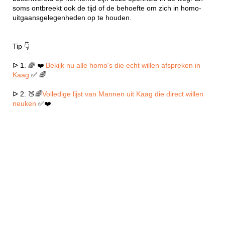
soms ontbreekt ook de tijd of de behoefte om zich in homo-
uitgaansgelegenheden op te houden.
Tip 👇
ᐅ 1. 🌈 ❤️
Bekijk nu alle homo's die echt willen afspreken in
Kaag
✅ 🌈
ᐅ 2. 🍑🌈
Volledige lijst van Mannen uit Kaag die direct willen
neuken
✅❤️