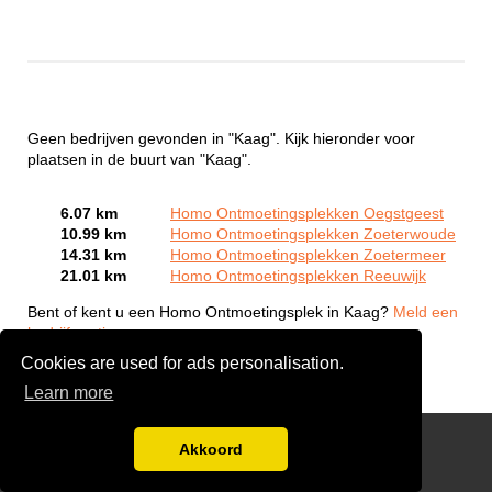
Geen bedrijven gevonden in "Kaag". Kijk hieronder voor
plaatsen in de buurt van "Kaag".
6.07 km
Homo Ontmoetingsplekken Oegstgeest
10.99 km
Homo Ontmoetingsplekken Zoeterwoude
14.31 km
Homo Ontmoetingsplekken Zoetermeer
21.01 km
Homo Ontmoetingsplekken Reeuwijk
Bent of kent u een Homo Ontmoetingsplek in Kaag?
Meld een
bedrijf gratis aan
Cookies are used for ads personalisation.
Learn more
Gay Escort Service
Akkoord
Disclaimer