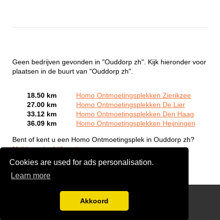
Geen bedrijven gevonden in "Ouddorp zh". Kijk hieronder voor
plaatsen in de buurt van "Ouddorp zh".
18.50 km
Homo Ontmoetingsplekken Zierikzee
27.00 km
Homo Ontmoetingsplekken De Lier
33.12 km
Homo Ontmoetingsplekken Den Haag
36.09 km
Homo Ontmoetingsplekken Heijningen
Bent of kent u een Homo Ontmoetingsplek in Ouddorp zh?
Meld een bedrijf gratis aan
Cookies are used for ads personalisation.
Learn more
Gay Escort Service
Akkoord
Disclaimer