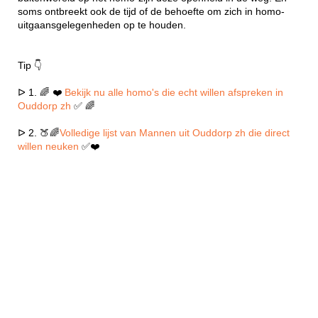
soms ontbreekt ook de tijd of de behoefte om zich in homo-
uitgaansgelegenheden op te houden.
Tip 👇
ᐅ 1. 🌈 ❤️
Bekijk nu alle homo's die echt willen afspreken in
Ouddorp zh
✅ 🌈
ᐅ 2. 🍑🌈
Volledige lijst van Mannen uit Ouddorp zh die direct
willen neuken
✅❤️