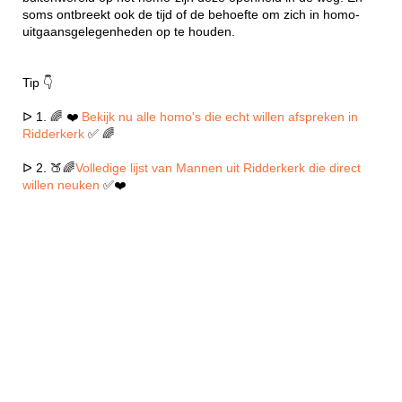
soms ontbreekt ook de tijd of de behoefte om zich in homo-
uitgaansgelegenheden op te houden.
Tip 👇
ᐅ 1. 🌈 ❤️
Bekijk nu alle homo's die echt willen afspreken in
Ridderkerk
✅ 🌈
ᐅ 2. 🍑🌈
Volledige lijst van Mannen uit Ridderkerk die direct
willen neuken
✅❤️