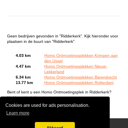
Geen bedrijven gevonden in "Ridderkerk". Kijk hieronder voor
plaatsen in de buurt van "Ridderkerk".
4.03 km
Homo Ontmoetingsplekken Krimpen aan
den IJssel
4.47 km
Homo Ontmoetingsplekken Nieuw-
Lekkerland
6.34 km
Homo Ontmoetingsplekken Barendrecht
13.77 km
Homo Ontmoetingsplekken Rotterdam
Bent of kent u een Homo Ontmoetingsplek in Ridderkerk?
Meld een bedrijf gratis aan
Cookies are used for ads personalisation.
Learn more
Gay Escort Service
Akkoord