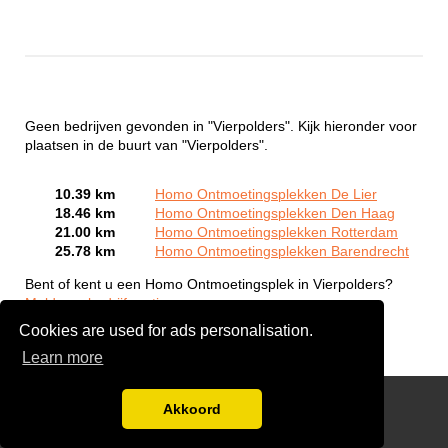
Geen bedrijven gevonden in "Vierpolders". Kijk hieronder voor
plaatsen in de buurt van "Vierpolders".
10.39 km
Homo Ontmoetingsplekken De Lier
18.46 km
Homo Ontmoetingsplekken Den Haag
21.00 km
Homo Ontmoetingsplekken Rotterdam
25.78 km
Homo Ontmoetingsplekken Barendrecht
Bent of kent u een Homo Ontmoetingsplek in Vierpolders?
Meld een bedrijf gratis aan
Cookies are used for ads personalisation.
Learn more
Gay Escort Service
Akkoord
Disclaimer