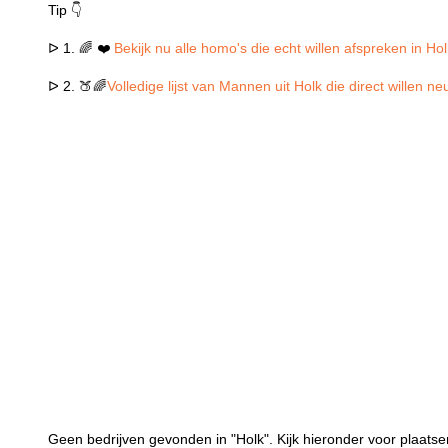
Tip 👇
ᐅ 1. 🌈 ❤️
Bekijk nu alle homo's die echt willen afspreken in Ho
ᐅ 2. 🍑🌈
Volledige lijst van Mannen uit Holk die direct willen n
Geen bedrijven gevonden in "Holk". Kijk hieronder voor plaatsen