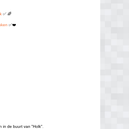
lk
✅ 🌈
euken
✅❤️
 in de buurt van "Holk".