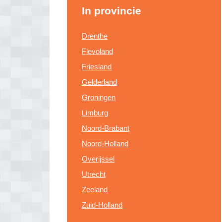
In provincie
Drenthe
Flevoland
Friesland
Gelderland
Groningen
Limburg
Noord-Brabant
Noord-Holland
Overijssel
Utrecht
Zeeland
Zuid-Holland